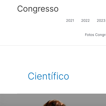
Ir
Congresso
para
o
conteúdo
2021
2022
2023
Fotos Cong
Científico
José
Maria