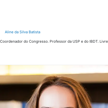
José Maria Arruda de Andrade
Aline da Silva Batista
Coordenador do Congresso. Professor da USP e do IBDT. Livre
Read More »
Martha
Toribio
Leão