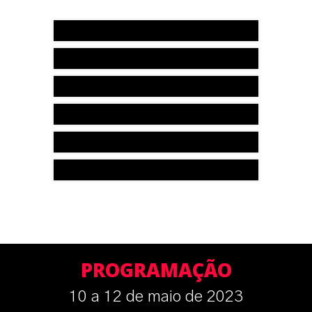
Mara Eugênia Buonanno
Caramico
Fabiana Carsoni Fernandes
Fernando Aurélio Zilveti
José Maria Arruda de
Andrade
Ricardo Mariz de Oliveira
Rodrigo Maito da Silveira
PROGRAMAÇÃO
10 a 12 de maio de 2023