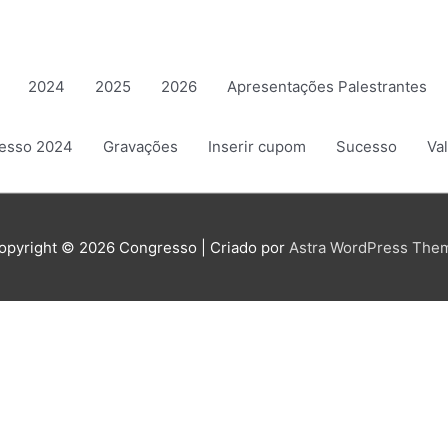
2024
2025
2026
Apresentações Palestrantes
resso 2024
Gravações
Inserir cupom
Sucesso
Va
opyright © 2026
Congresso
| Criado por
Astra WordPress The