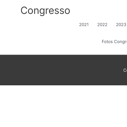
Ir
Congresso
para
o
conteúdo
2021
2022
2023
Fotos Cong
C