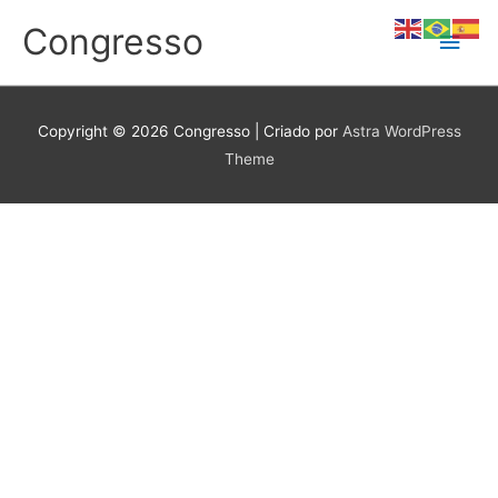
Ir
Congresso
Men
para
o
conteúdo
princ
Copyright © 2026
Congresso
| Criado por
Astra WordPress
Theme