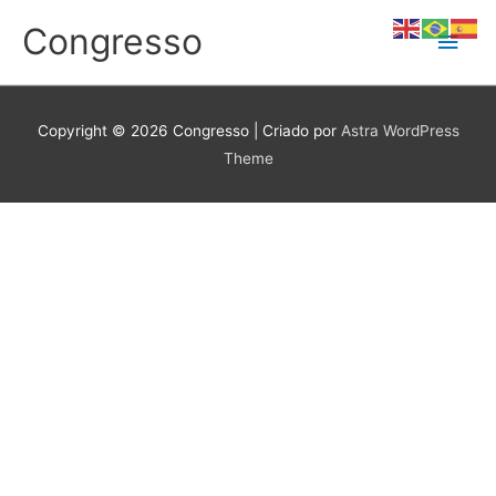
Ir
Congresso
Men
para
o
conteúdo
princ
Copyright © 2026
Congresso
| Criado por
Astra WordPress
Theme