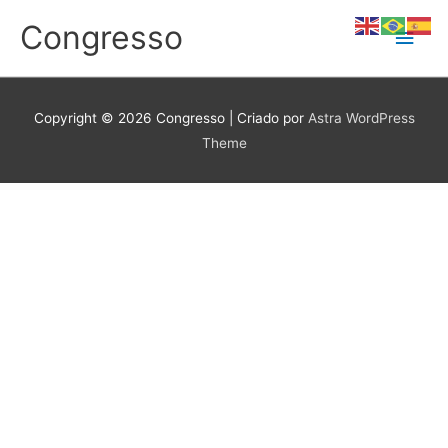
Ir
Congresso
Men
para
o
conteúdo
princ
Copyright © 2026
Congresso
| Criado por
Astra WordPress
Theme