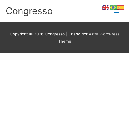
Ir
Congresso
Men
para
o
conteúdo
princ
Copyright © 2026
Congresso
| Criado por
Astra WordPress
Theme