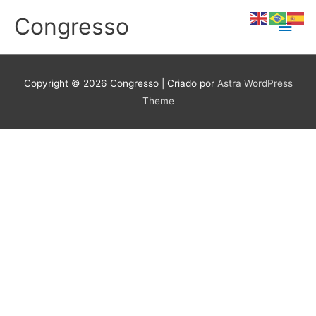
Ir
Congresso
Men
para
o
conteúdo
princ
Copyright © 2026
Congresso
| Criado por
Astra WordPress
Theme