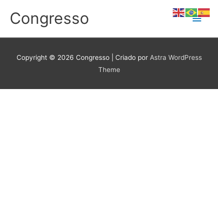
Ir
Congresso
Men
para
o
conteúdo
princ
Copyright © 2026
Congresso
| Criado por
Astra WordPress
Theme