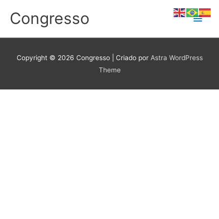
Ir
Congresso
Men
para
o
conteúdo
princ
Copyright © 2026
Congresso
| Criado por
Astra WordPress
Theme