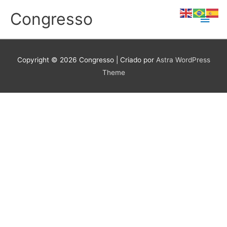
Ir
Congresso
Men
para
o
conteúdo
princ
Copyright © 2026
Congresso
| Criado por
Astra WordPress
Theme