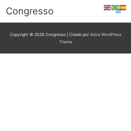
Ir
Congresso
Men
para
o
conteúdo
princ
Copyright © 2026
Congresso
| Criado por
Astra WordPress
Theme