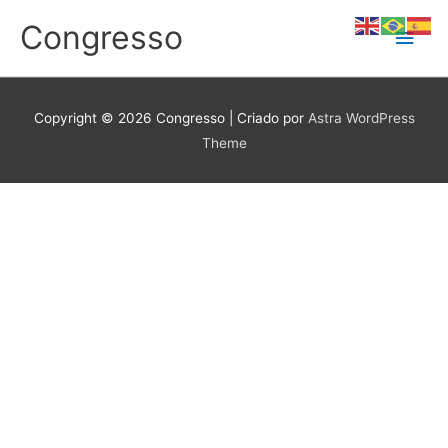
Ir
Congresso
Men
para
o
conteúdo
princ
Copyright © 2026
Congresso
| Criado por
Astra WordPress
Theme